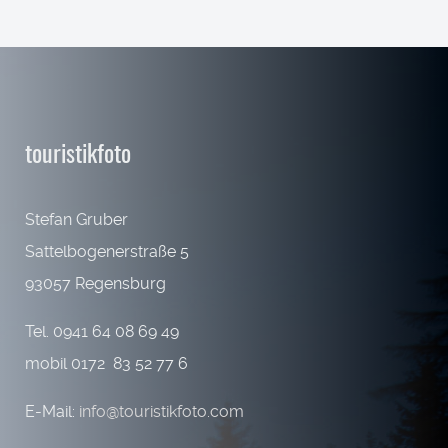
touristikfoto
Stefan Gruber
Sattelbogenerstraße 5
93057 Regensburg
Tel. 0941 64 08 69 49
mobil 0172 83 52 77 6
E-Mail:
info@touristikfoto.com