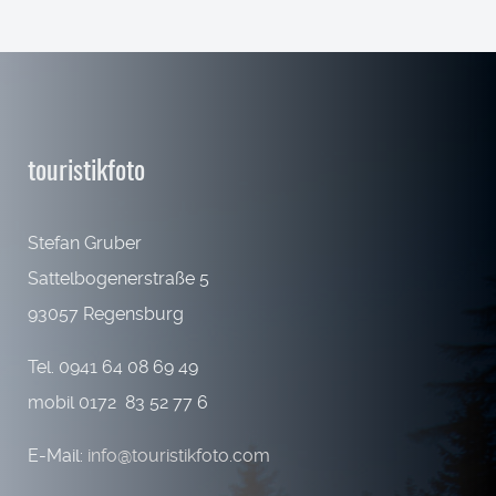
touristikfoto
Stefan Gruber
Sattelbogenerstraße 5
93057 Regensburg
Tel. 0941 64 08 69 49
mobil 0172 83 52 77 6
E-Mail:
info@touristikfoto.com