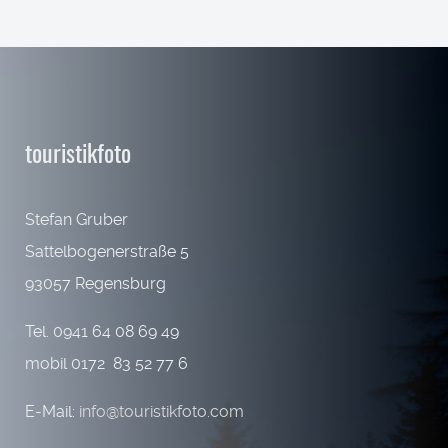
touristikfoto
Stefan Gruber
Sattelbogenerstraße 5
93057 Regensburg
Tel. 0941 64 08 69 49
mobil 0172 83 52 77 6
E-Mail:
info@touristikfoto.com